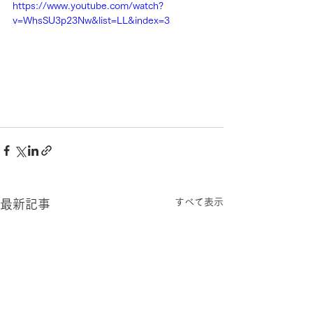
https://www.youtube.com/watch?
v=WhsSU3p23Nw&list=LL&index=3
すべて表示
最新記事